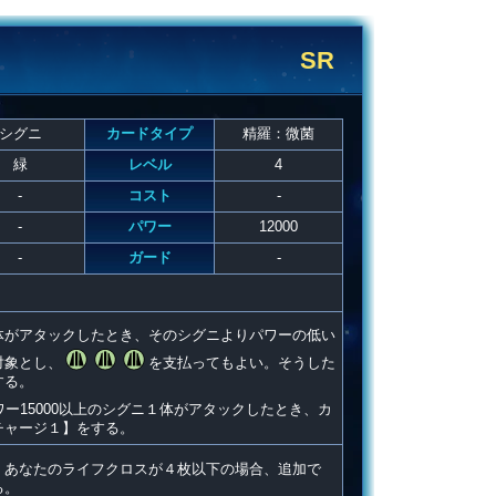
SR
シグニ
カードタイプ
精羅：微菌
緑
レベル
4
-
コスト
-
-
パワー
12000
-
ガード
-
体がアタックしたとき、そのシグニよりパワーの低い
対象とし、
を支払ってもよい。そうした
する。
ー15000以上のシグニ１体がアタックしたとき、カ
チャージ１】をする。
。あなたのライフクロスが４枚以下の場合、追加で
る。