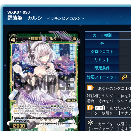
WXK07-030
羅菌姫 カルシ
＜ラキンヒメカルシ＞
カード種類
色
グロウコスト
リミット
限定条件
対応フォーマット
：あなたのシグニ１
対戦相手のシグニ１体を
場合、それをバニッシュ
：あなたのパワ
ードを１枚引き、【エナ
：カードを１枚引く
【エナチャージ１】をす