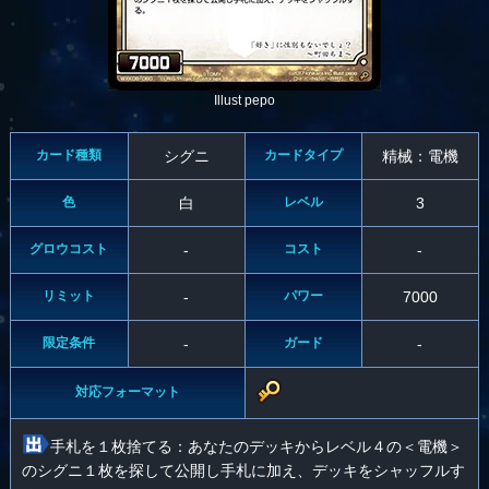
Illust pepo
カード種類
シグニ
カードタイプ
精械：電機
色
白
レベル
3
グロウコスト
-
コスト
-
リミット
-
パワー
7000
限定条件
-
ガード
-
対応フォーマット
手札を１枚捨てる：あなたのデッキからレベル４の＜電機＞
のシグニ１枚を探して公開し手札に加え、デッキをシャッフルす