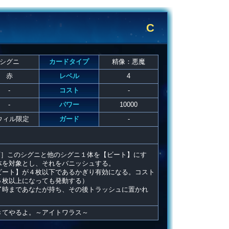
C
シグニ
カードタイプ
精像：悪魔
赤
レベル
4
-
コスト
-
-
パワー
10000
ウィル限定
ガード
-
下］このシグニと他のシグニ１体を【ビート】にす
体を対象とし、それをバニッシュする。
ビート】が４枚以下であるかぎり有効になる。コスト
５枚以上になっても発動する）
了時まであなたが持ち、その後トラッシュに置かれ
きてやるよ。～アイトワラス～