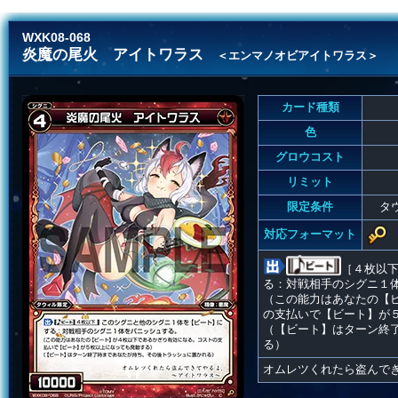
WXK08-068
炎魔の尾火 アイトワラス
＜エンマノオビアイトワラス＞
カード種類
色
グロウコスト
リミット
限定条件
タ
対応フォーマット
［４枚以
る：対戦相手のシグニ１
（この能力はあなたの【
の支払いで【ビート】が
（【ビート】はターン終
る）
オムレツくれたら盗んで