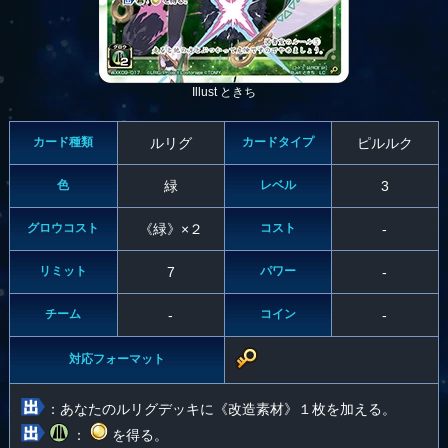
Illust ときち
カード種類
ルリグ
カードタイプ
ピルルク
色
緑
レベル
3
グロウコスト
《緑》×２
コスト
-
リミット
7
パワー
-
チーム
-
コイン
-
対応フォーマット
：あなたのルリグデッキに《改造素材》１枚を加える。
：
を得る。