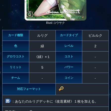
Illust コウサク
カード種類
ルリグ
カードタイプ
ピルルク
色
緑
レベル
2
グロウコスト
《緑》×１
コスト
-
リミット
5
パワー
-
チーム
-
コイン
-
対応フォーマット
：あなたのルリグデッキに《改造素材》１枚を加える。