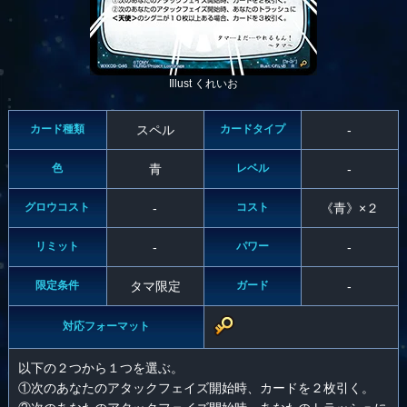
Illust くれいお
カード種類
スペル
カードタイプ
-
色
青
レベル
-
グロウコスト
-
コスト
《青》×２
リミット
-
パワー
-
限定条件
タマ限定
ガード
-
対応フォーマット
以下の２つから１つを選ぶ。
①次のあなたのアタックフェイズ開始時、カードを２枚引く。