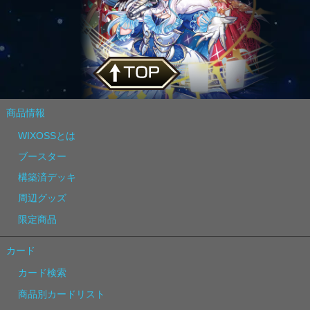
商品情報
WIXOSSとは
ブースター
構築済デッキ
周辺グッズ
限定商品
カード
カード検索
商品別カードリスト