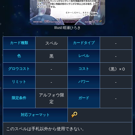
Illust 晴瀬ひろき
カード種類
スペル
カードタイプ
-
色
黒
レベル
-
グロウコスト
-
コスト
《黒》×０
リミット
-
パワー
-
アルフォウ限
限定条件
ガード
-
定
対応フォーマット
このスペルは手札以外から使用できない。