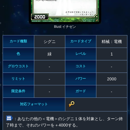
Illust イチゼン
カード種類
シグニ
カードタイプ
精械：電機
色
緑
レベル
1
グロウコスト
-
コスト
-
リミット
-
パワー
2000
限定条件
-
ガード
-
対応フォーマット
：あなたの他の＜電機＞のシグニ１体を対象とし、ターン終
了時まで、それのパワーを＋4000する。