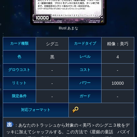
Illust あまな
カード種類
シグニ
カードタイプ
精像：美巧
色
黒
レベル
4
グロウコスト
-
コスト
-
リミット
-
パワー
10000
限定条件
-
ガード
-
対応フォーマット
：あなたのトラッシュから対象の＜美巧＞のシグニ３枚をデ
ッキに加えてシャッフルする。この方法で《星銀の童話 バズイ