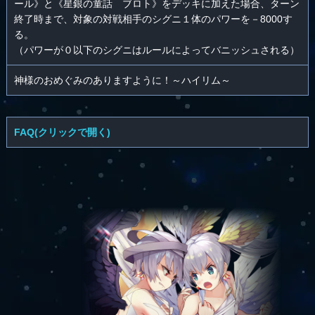
ール》と《星銀の童話 ブロト》をデッキに加えた場合、ターン
終了時まで、対象の対戦相手のシグニ１体のパワーを－8000す
る。
（パワーが０以下のシグニはルールによってバニッシュされる）
神様のおめぐみのありますように！～ハイリム～
FAQ(クリックで開く)