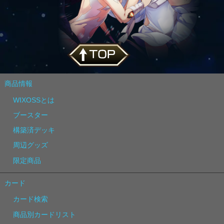
商品情報
WIXOSSとは
ブースター
構築済デッキ
周辺グッズ
限定商品
カード
カード検索
商品別カードリスト