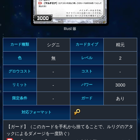
Illust 篠
カード種類
シグニ
カードタイプ
精元
色
無
レベル
2
グロウコスト
-
コスト
-
リミット
-
パワー
3000
限定条件
-
ガード
あり
対応フォーマット
【ガード】（このカードを手札から捨てることで、ルリグのアタ
ックによるダメージを一度防ぐ）