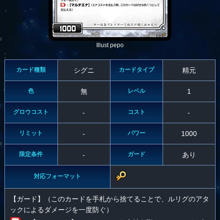
Illust pepo
カード種類
シグニ
カードタイプ
精元
色
無
レベル
1
グロウコスト
-
コスト
-
リミット
-
パワー
1000
限定条件
-
ガード
あり
対応フォーマット
【ガード】（このカードを手札から捨てることで、ルリグのアタ
ックによるダメージを一度防ぐ）