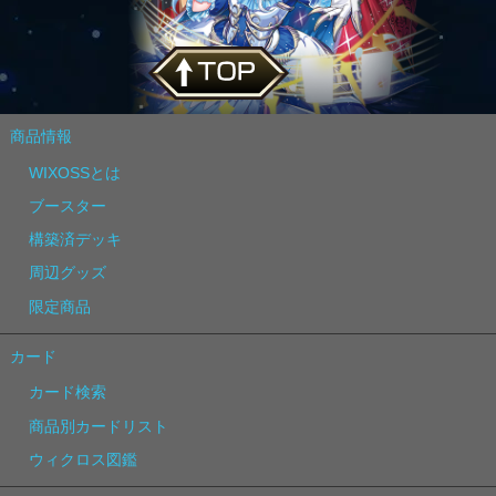
商品情報
WIXOSSとは
ブースター
構築済デッキ
周辺グッズ
限定商品
カード
カード検索
商品別カードリスト
ウィクロス図鑑