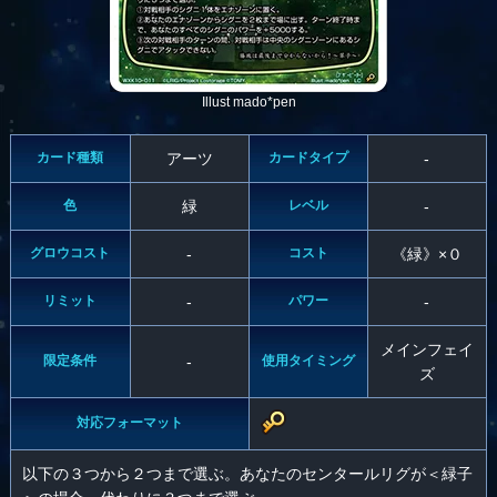
Illust mado*pen
カード種類
アーツ
カードタイプ
-
色
緑
レベル
-
グロウコスト
-
コスト
《緑》×０
リミット
-
パワー
-
メインフェイ
限定条件
-
使用タイミング
ズ
対応フォーマット
以下の３つから２つまで選ぶ。あなたのセンタールリグが＜緑子