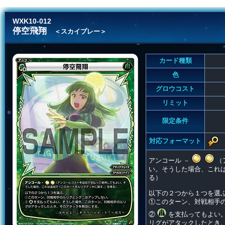
WXK10-012
停空飛翔
＜スカイプレー＞
カード種類
色
グロウコスト
リミット
限定条件
対応フォーマット
アンコール －
（
い。そうした場合、これ
る）
以下の２つから１つを選
①このターン、対戦相手
②
を支払ってもよい
リグがアタックしたとき