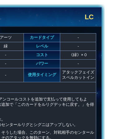
LC
アーツ
カードタイプ
-
緑
レベル
-
-
コスト
《緑》×０
-
パワー
-
アタックフェイズ
使用タイミング
-
スペルカットイン
アンコールコストを追加で支払って使用してもよ
は追加で「このカードをルリグデッキに戻す。」を得
ぶ。
のセンタールリグとシグニはアップしない。
。そうした場合、このターン、対戦相手のセンタール
、そのアタックを無効にする。