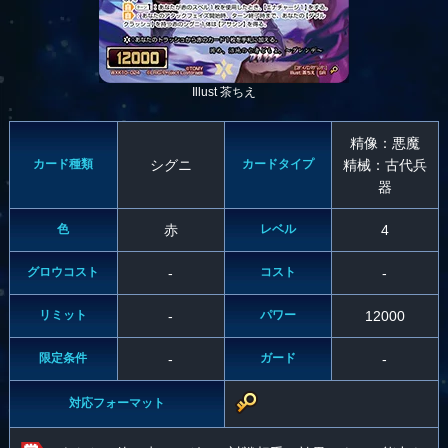
Illust 茶ちえ
精像：悪魔
カード種類
シグニ
カードタイプ
精械：古代兵
器
色
赤
レベル
4
グロウコスト
-
コスト
-
リミット
-
パワー
12000
限定条件
-
ガード
-
対応フォーマット