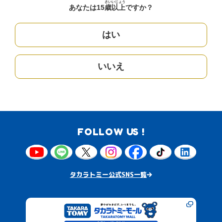
さい
いじょう
あなたは15
歳
以上
ですか？
はい
いいえ
FOLLOW US !
タカラトミー公式SNS一覧