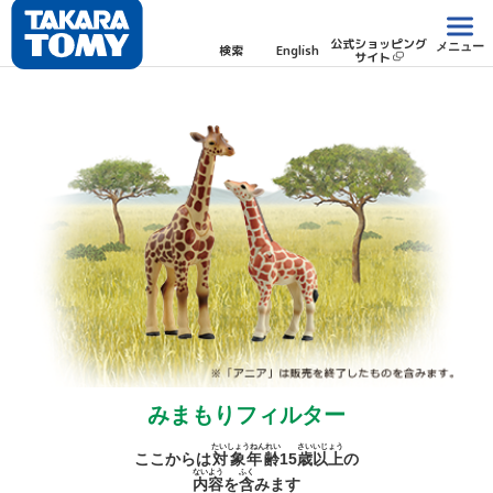
公式ショッピング
メニュー
検索
English
サイト
みまもりフィルター
たいしょうねんれい
さい
いじょう
ここからは
対象年齢
15
歳
以上
の
ないよう
ふく
内容
を
含
みます