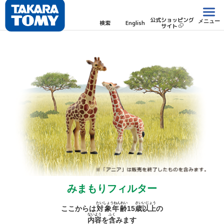
公式ショッピング
メニュー
検索
English
サイト
みまもりフィルター
たいしょうねんれい
さい
いじょう
ここからは
対象年齢
15
歳
以上
の
ないよう
ふく
内容
を
含
みます