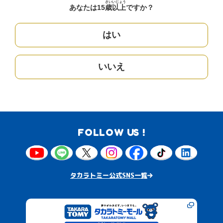
さい
いじょう
あなたは15
歳
以上
ですか？
はい
いいえ
FOLLOW US !
タカラトミー公式SNS一覧