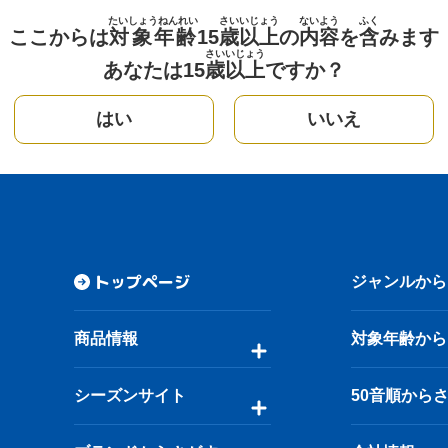
たいしょうねんれい
さい
いじょう
ないよう
ふく
ここからは
対象年齢
15
歳
以上
の
内容
を
含
みます
さい
いじょう
あなたは15
歳
以上
ですか？
はい
いいえ
トップページ
ジャンルから
商品情報
対象年齢から
シーズンサイト
50音順から