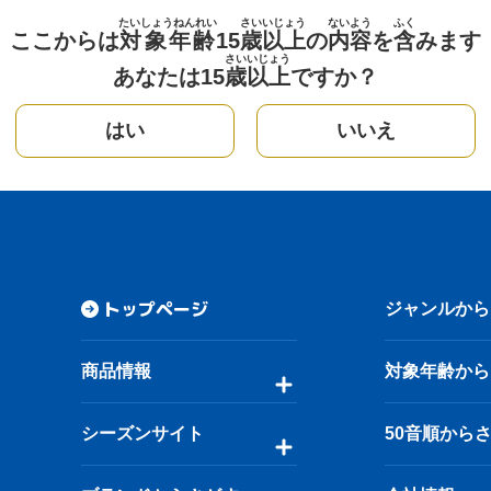
たいしょうねんれい
さい
いじょう
ないよう
ふく
ここからは
対象年齢
15
歳
以上
の
内容
を
含
みます
さい
いじょう
あなたは15
歳
以上
ですか？
はい
いいえ
トップページ
ジャンルから
商品情報
対象年齢から
シーズンサイト
50音順から