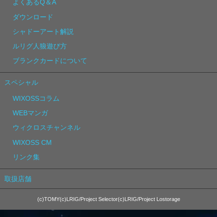
よくあるQ＆A
ダウンロード
シャドーアート解説
ルリグ人狼遊び方
ブランクカードについて
スペシャル
WIXOSSコラム
WEBマンガ
ウィクロスチャンネル
WIXOSS CM
リンク集
取扱店舗
(c)TOMY(c)LRIG/Project Selector(c)LRIG/Project Lostorage