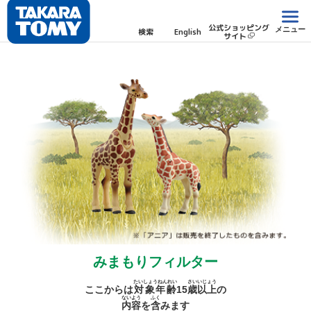
公式ショッピング
メニュー
検索
English
サイト
みまもりフィルター
たいしょうねんれい
さい
いじょう
ここからは
対象年齢
15
歳
以上
の
ないよう
ふく
内容
を
含
みます