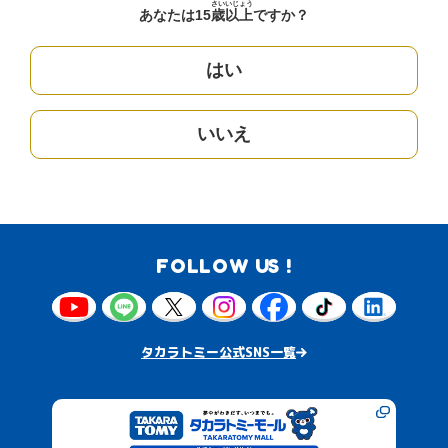
さい
いじょう
あなたは15
歳
以上
ですか？
はい
いいえ
FOLLOW US !
タカラトミー公式SNS一覧