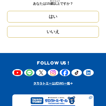
さい
いじょう
あなたは15
歳
以上
ですか？
はい
いいえ
FOLLOW US !
タカラトミー公式SNS一覧