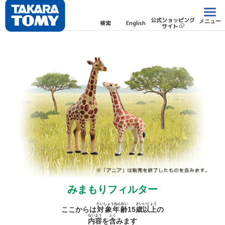
公式ショッピング
メニュー
検索
English
サイト
みまもりフィルター
たいしょうねんれい
さい
いじょう
ここからは
対象年齢
15
歳
以上
の
ないよう
ふく
内容
を
含
みます