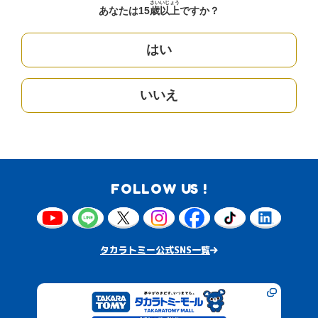
さい
いじょう
あなたは15
歳
以上
ですか？
はい
いいえ
FOLLOW US !
タカラトミー公式SNS一覧