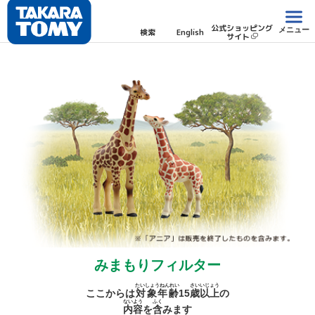
公式ショッピング
メニュー
検索
English
サイト
みまもりフィルター
たいしょうねんれい
さい
いじょう
ここからは
対象年齢
15
歳
以上
の
ないよう
ふく
内容
を
含
みます