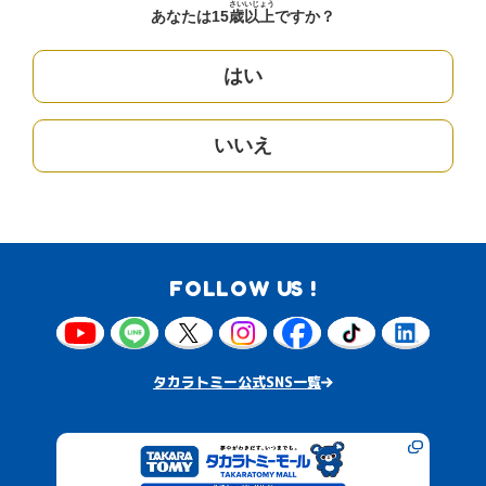
さい
いじょう
あなたは15
歳
以上
ですか？
はい
いいえ
FOLLOW US !
タカラトミー公式SNS一覧