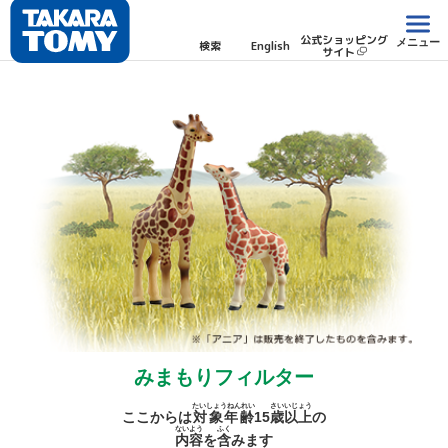
公式ショッピング
メニュー
検索
English
サイト
みまもりフィルター
たいしょうねんれい
さい
いじょう
ここからは
対象年齢
15
歳
以上
の
ないよう
ふく
内容
を
含
みます