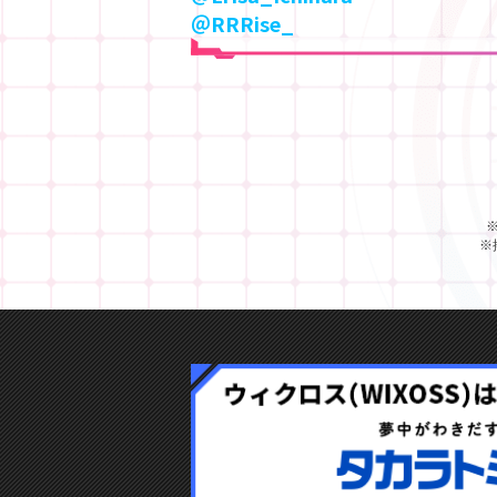
＠RRRise_
※