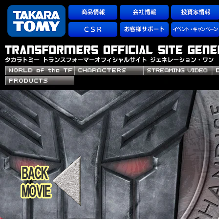
ペ
ー
ジ
の
開
始