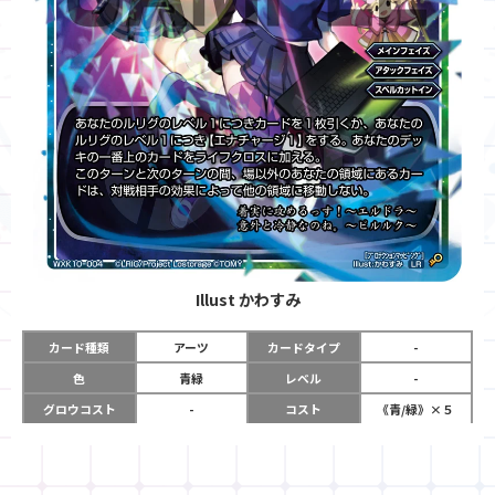
Illust
かわすみ
カード種類
アーツ
カードタイプ
-
色
青緑
レベル
-
グロウコスト
-
コスト
《青/緑》×５
リミット
-
パワー
-
限定条件
-
使用タイミング
メインフェイズ
アタックフェイズ