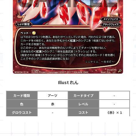
Illust
れん
カード種類
アーツ
カードタイプ
-
色
赤
レベル
-
グロウコスト
-
コスト
《赤》×１
リミット
-
パワー
-
限定条件
ＬｏＶ限定
使用タイミング
メインフェイズ
アタックフェイズ