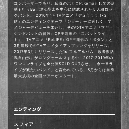
コンポーザーであり、伝説のボカロP:Kemuとしての活
動も行うBa：堀江晶太を中心に結成された５人組ロッ
クバンド。 2016年1月TVアニメ『デュラララ!!×2
結』のエンディングテーマ「ジョーカーに宜しく」で
メジャーデビューを果たし、その後TVアニメ『マギ
シンドバットの冒険』OP主題歌の「スポットライ
ト」、TVアニメ『ReLIFE』OP主題歌の「ボタン」と
3期連続でのTVアニメタイアップソングをリリース。
2017年3月にリリースした1stフルアルバム「敗者復活
戦自由形」がロングセールスする中、2017-2019年の
ワンマンライブを全公演SOLD OUTさせ、「今一番ラ
イブが観たいバンド」と言われている。5月からは自身
最大規模の全国ツアーがスタート。
スフィア