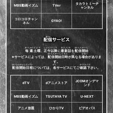
タカラトミーチ
MBS動画イズム
TVer
ャンネル
コロコロチャン
GYAO!
ネル
まいしゅう
どよう
しょうご
いこう
さいしん
わ
はいしん
かいし
毎週
土曜
、
正午
以降
に
最新
話
を
配信
開始
はいしん
かいし
にちじ
こと
ばあい
※サービスによっては、
配信
開始
日時
が
異
なる
場合
がありま
す。
はいしん
かいし
にってい
かく
かくにん
くだ
配信
開始
日程
については、
各
サービスにてご
確認
下
さい。
JCOMオンデマ
dTV
dアニメストア
ンド
MBS動画イズム
TSUTAYA TV
U-NEXT
アニメ放題
ひかりTV
ビデオパス