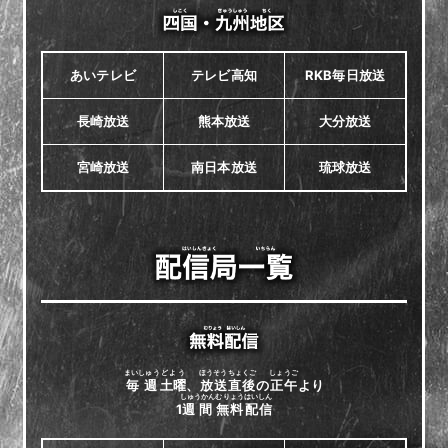
あいテレビ
テレビ高知
RKB毎日放送
長崎放送
熊本放送
大分放送
宮崎放送
南日本放送
琉球放送
まいしゅう
どよう
ほうそう
ちょくご
しょうご
毎週
土曜
、
放送
直後
の
正午
より
しゅうかん
むりょう
はいしん
1
週間
無料
配信