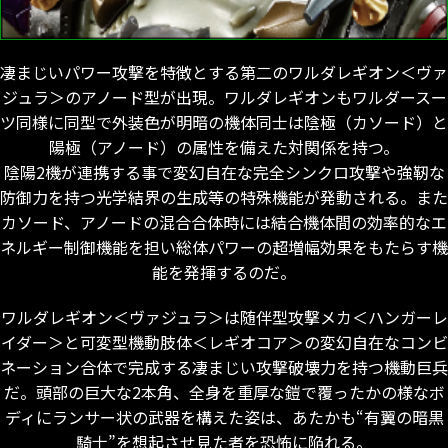
凄まじいパワー攻撃を特徴とする第二のワルダレギオン＜ヴァ
ジュラ＞のアノード型が出現。ワルダレギオンもワルダースー
ツ同様に同型で外装色が明暗の機体同士は陰極（カソード）と
陽極（アノード）の属性を備えた対関係を持つ。
陰陽2機が連携する事で変幻自在な完全シンクロ攻撃や強靭な
防御力を持つ光学結界の生成等の特殊機能が発動される。また
カソード、アノードの混合合体時には結合機体間の効率的なエ
ネルギー制御機能を担い総体パワーの超増幅効果をもたらす機
能を発揮するのだ。
ワルダレギオン＜ヴァジュラ＞は随伴型攻撃メカ＜ハンガーレ
イダー＞と可変型機動肢体＜レギオコア＞の変幻自在なコンビ
ネーション合体で完成する凄まじい攻撃破壊力を持つ機動巨兵
だ。頭部の巨大な2本角、全身を重厚な鎧で覆ったかの様なボ
ディにランサー状の武器を構えた姿は、あたかも“有翼の暗黒
騎士”を想起させ見た者を恐怖に陥れる。