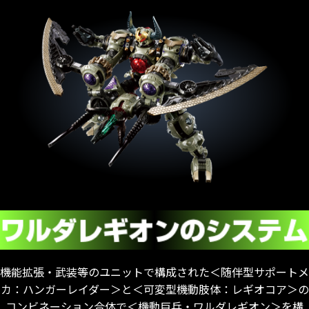
機能拡張・武装等のユニットで構成された＜随伴型サポートメ
カ：ハンガーレイダー＞と＜可変型機動肢体：レギオコア＞の
コンビネーション合体で＜機動巨兵・ワルダレギオン＞を構