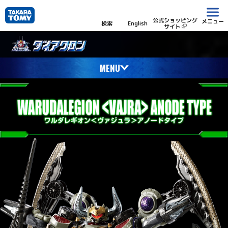
公式ショッピング
メニュー
検索
English
サイト
MENU
What’s DIACLONE?
ダイアクロンとは
NEWS
ニュース
PRODUCT DETAILS
プロダクト
LINE UP