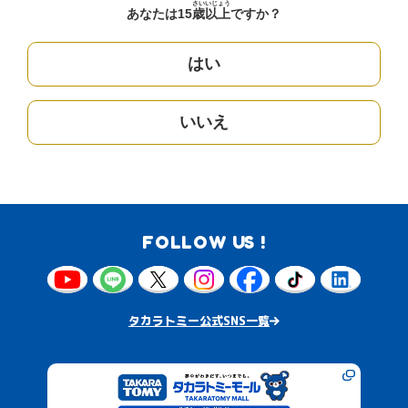
さい
いじょう
あなたは15
歳
以上
ですか？
はい
いいえ
FOLLOW US !
タカラトミー公式SNS一覧