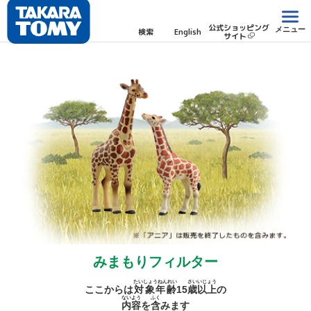
公式ショッピング
メニュー
検索
English
サイト
みまもりフィルター
たいしょうねんれい
さい
いじょう
ここからは
対象年齢
15
歳
以上
の
ないよう
ふく
内容
を
含
みます