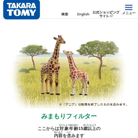
公式ショッピング
メニュー
検索
English
サイト
みまもりフィルター
たいしょうねんれい
さい
いじょう
ここからは
対象年齢
15
歳
以上
の
ないよう
ふく
内容
を
含
みます