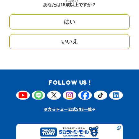
さい
いじょう
あなたは15
歳
以上
ですか？
はい
いいえ
FOLLOW US !
タカラトミー公式SNS一覧