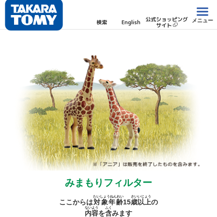
公式ショッピング
メニュー
検索
English
サイト
みまもりフィルター
たいしょうねんれい
さい
いじょう
ここからは
対象年齢
15
歳
以上
の
ないよう
ふく
内容
を
含
みます