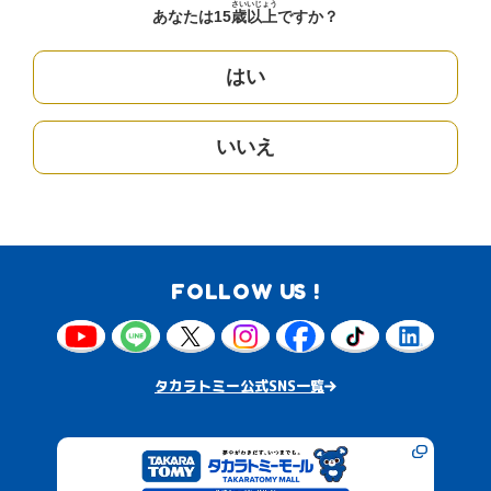
さい
いじょう
あなたは15
歳
以上
ですか？
はい
いいえ
FOLLOW US !
タカラトミー公式SNS一覧