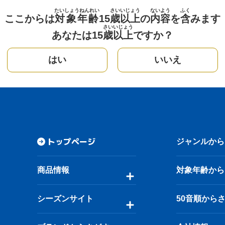
たいしょうねんれい
さい
いじょう
ないよう
ふく
ここからは
対象年齢
15
歳
以上
の
内容
を
含
みます
さい
いじょう
あなたは15
歳
以上
ですか？
はい
いいえ
トップページ
ジャンルから
商品情報
対象年齢から
シーズンサイト
50音順から