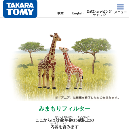
公式ショッピング
メニュー
検索
English
サイト
みまもりフィルター
たいしょうねんれい
さい
いじょう
ここからは
対象年齢
15
歳
以上
の
ないよう
ふく
内容
を
含
みます