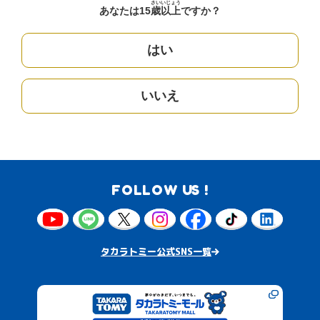
さい
いじょう
あなたは15
歳
以上
ですか？
はい
いいえ
FOLLOW US !
タカラトミー公式SNS一覧