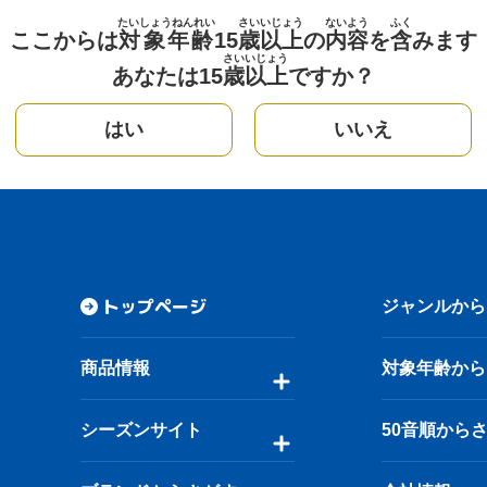
たいしょうねんれい
さい
いじょう
ないよう
ふく
ここからは
対象年齢
15
歳
以上
の
内容
を
含
みます
さい
いじょう
あなたは15
歳
以上
ですか？
はい
いいえ
トップページ
ジャンルから
商品情報
対象年齢から
シーズンサイト
50音順から