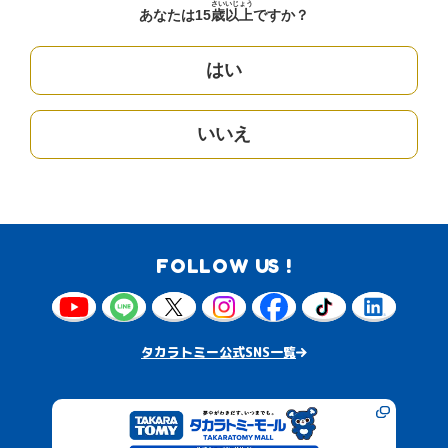
さい
いじょう
あなたは15
歳
以上
ですか？
はい
いいえ
FOLLOW US !
タカラトミー公式SNS一覧