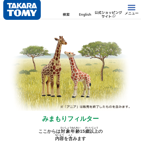
公式ショッピング
メニュー
検索
English
サイト
みまもりフィルター
たいしょうねんれい
さい
いじょう
ここからは
対象年齢
15
歳
以上
の
ないよう
ふく
内容
を
含
みます