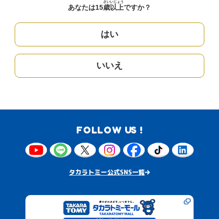
さい
いじょう
あなたは15
歳
以上
ですか？
はい
いいえ
FOLLOW US !
タカラトミー公式SNS一覧