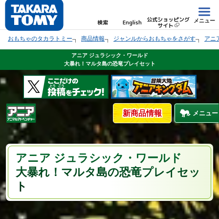
公式ショッピング
メニュー
検索
English
サイト
おもちゃのタカラトミー
商品情報
ジャンルからおもちゃをさがす
アニ
アニア ジュラシック・ワールド
大暴れ！マルタ島の恐竜プレイセット
新商品情報
メニュー
アニア ジュラシック・ワールド
大暴れ！マルタ島の恐竜プレイセッ
ト