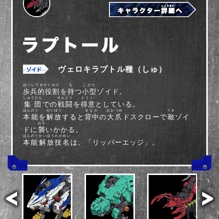
ヴェロキラプトル種（しゅ）
ほへいてきやくわり
も
こがた
歩兵的役割
を
持
つ
小型
ゾイド。
しゅうだん
せんとう
とくい
集団
での
戦闘
を
得意
としている。
ほんのう
かいほう
せなか
おおつめ
てき
本能
を
解放
すると
背中
の
大爪
ドスクローで
敵
ゾイ
おそ
ドに
襲
いかかる。
ほんのうかいほうわざめい
本能解放技名
は、「リッパーエッジ」。