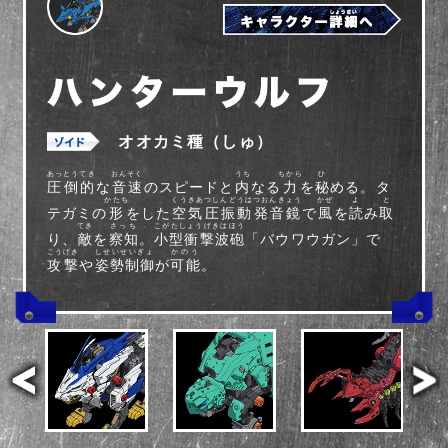
オオカミ種（しゅ）
あっとうてき
おんそく
うち
ちから
ひ
圧倒的
な
音速
のスピードと
内
なる
力
を
秘
める。タ
かたち
くうきあつしんどうはつおんきょう
かぜ
よ
と
テガミの
形
をした
空気圧振動発音鏡
で
風
を
読
み
取
てき
さっち
こがたしょうげきはほう
り、
敵
を
察知
。
小型衝撃波砲
「バウワウガン」で
こうげき
しせいせいぎょ
かのう
攻撃
や
姿勢制御
が
可能
。