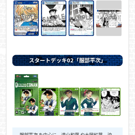
スタートデッキ02「服部平次」
服部平次 を中心に、遠山和葉 や大岡紅葉、沖