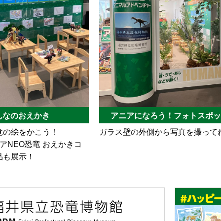
んなのおえかき
アニアになろう！フォトスポッ
竜の絵をかこう！
ガラス壁の外側から写真を撮って
アNEO恐竜 おえかきコ
品も展示！