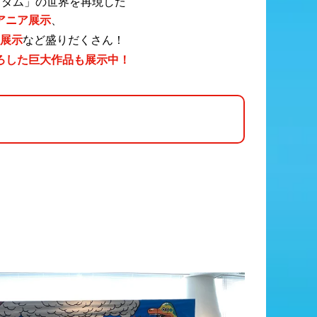
グダム」の世界を再現した
アニア展示
、
品展示
など盛りだくさん！
ろした巨大作品も展示中！