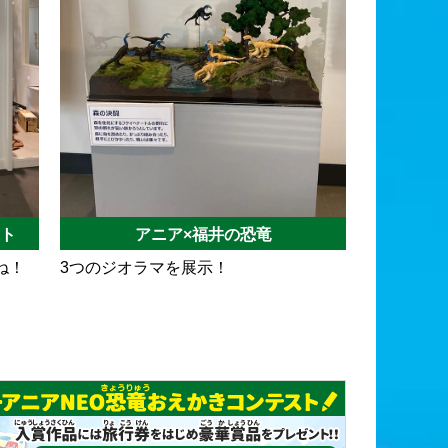
ト
アニア×福井の恐竜
ね！
3つのジオラマを展示！