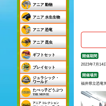
アニア 動物
アニア 水生生物
アニア 恐竜
アニア 昆虫
ギフトセット
開催期間
2023年7月14
プレイセット
開催場所
ジュラシック・
ワールド
福井県立恐竜
たべっ子どうぶつ
THE MOVIE
アニア コレクション