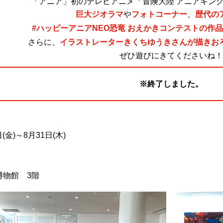
「アニア」初のテレビアニメ「冒険大陸 アニアキン
巨大ジオラマ
や
フォトコーナー
、
歴代の
#ハッピーアニアNEO恐竜 おえかきコンテストの作
さらに、
イラストレーターきくちゆうきさんが描きお
ぜひ遊びにきてくださいね！
※終了しました。
日(金)～8月31日(木)
博物館 3階