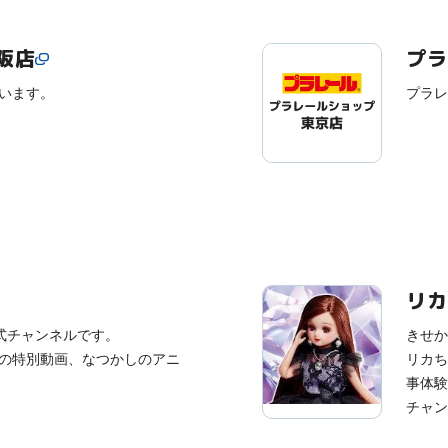
阪店
プラ
います。
プラレ
リカ
ube公式チャンネルです。
きせか
の特別動画、なつかしのアニ
リカち
事体験
チャン