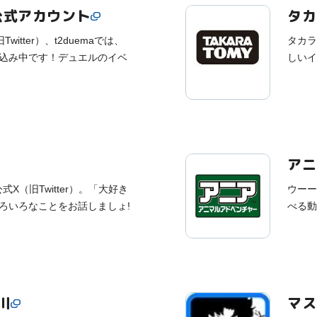
公式アカウント
タカ
tter）、t2duemaでは、
タカラ
書き込み中です！デュエルのイベ
しいイ
アニ
式X（旧Twitter）。「大好き
ウーー
ろいろなことをお話しましょ!
べる動
川
マス