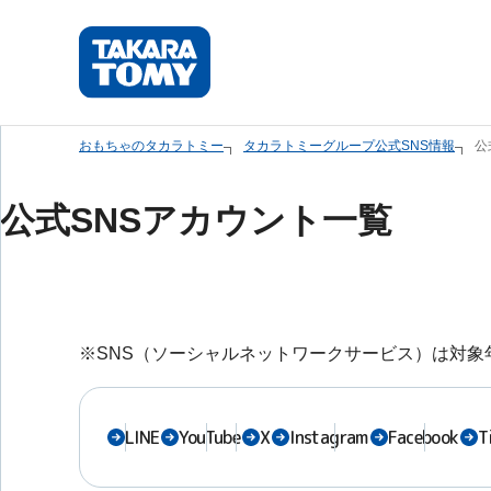
本
文
へ
ス
キ
おもちゃのタカラトミー
タカラトミーグループ公式SNS情報
公
ッ
プ
公式SNSアカウント一覧
し
ま
す。
※SNS（ソーシャルネットワークサービス）は対
LINE
YouTube
X
Instagram
Facebook
T