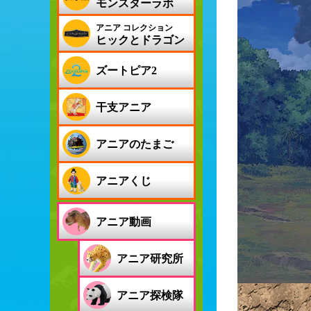
モンスターラボ
アニア コレクション
ヒックとドラゴン
ズートピア2
干支アニア
アニアのたまご
アニアくじ
アニア動画
アニア研究所
アニア探検隊