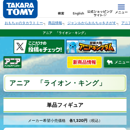
公式ショッピング
メニュー
検索
English
サイト
おもちゃのタカラトミー
商品情報
ジャンルからおもちゃをさがす
アニ
アニア 「ライオン・キング」
新商品情報
メニュー
アニア 「ライオン・キング」
単品フィギュア
メーカー希望小売価格
各1,320円
（税込）