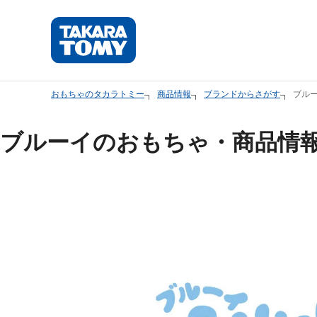
本
文
へ
ス
キ
おもちゃのタカラトミー
商品情報
ブランドからさがす
ブル
ッ
プ
ブルーイのおもちゃ・商品情
し
ま
す。