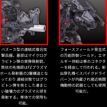
バズーカ型の連結式複合攻
フォースフィールド発生式
撃兵器。基部はマイクログ
の万能防御シールド。エネ
ラビトン弾の実弾発射銃、
ルギー供給は拳のコネクタ
筒状の先端部はFZプラズマ
ーを経由して行われる。射
ボール発射器の2層構造とな
出穿孔機＜スパイクドライ
っており 連結状態ではグラ
バー＞が内蔵され接近格闘
ビトン弾を核とした凄まじ
機動時の武器としても使用
い破壊力のプラズマ火球を
可能だ。
発射する。単体での使用も
可能。