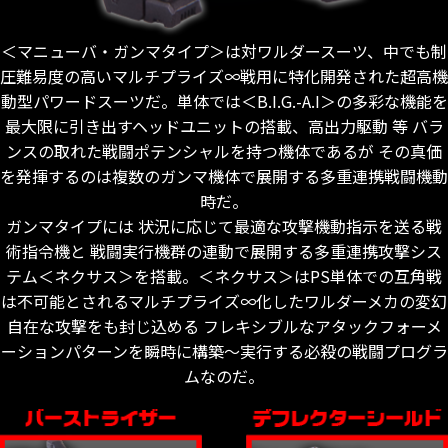
＜マニューバ・ガンマタイプ＞は対ワルダースーツ、中でも制
圧難易度の高いマルチプライズ∞戦用に特化開発された超高機
動型パワードスーツだ。単体では＜B.I.G.-A.I＞の多彩な機能を
最大限に引き出すヘッドユニットの搭載、高出力駆動 等 バラ
ンスの取れた戦闘ポテンシャルを持つ機体であるが その真価
を発揮するのは複数のガンマ機体で展開する多重連携戦闘機動
時だ。
ガンマタイプには 状況に応じて最適な攻撃機動指示を送る戦
術指令機と 戦闘実行機群の連動で展開する多重連携攻撃シス
テム＜ネクサス＞を搭載。＜ネクサス＞はPS単体での互角戦
は不可能とされるマルチプライズ∞化したワルダーメカの変幻
自在な攻撃をも封じ込める フレキシブルなアタックフォーメ
ーションパターンを瞬時に構築～実行する必殺の戦闘プログラ
ムなのだ。