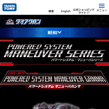
公式ショッピング
メニュー
検索
English
サイト
MENU
What’s DIACLONE?
ダイアクロンとは
NEWS
ニュース
PRODUCT DETAILS
プロダクト
LINE UP