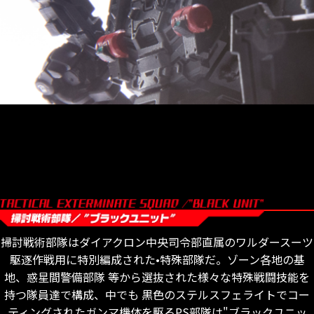
掃討戦術部隊はダイアクロン中央司令部直属のワルダースーツ
駆逐作戦用に特別編成された•特殊部隊だ。ゾーン各地の基
地、惑星間警備部隊 等から選抜された様々な特殊戦闘技能を
持つ隊員達で構成、中でも 黒色のステルスフェライトでコー
ティングされたガンマ機体を駆るPS部隊は"ブラックユニッ