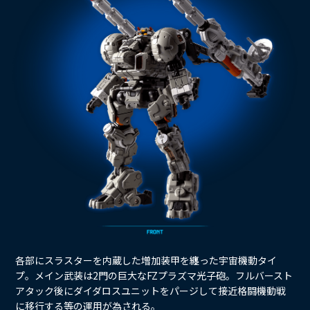
各部にスラスターを内蔵した増加装甲を纏った宇宙機動タイ
プ。メイン武装は2門の巨大なFZプラズマ光子砲。フルバースト
アタック後にダイダロスユニットをパージして接近格闘機動戦
に移行する等の運用が為される。