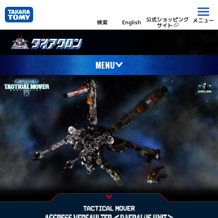
公式ショッピング
メニュー
検索
English
サイト
MENU
What’s DIACLONE?
ダイアクロンとは
NEWS
ニュース
PRODUCT DETAILS
プロダクト
LINE UP