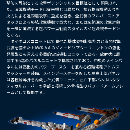
撃破を可能とする攻撃ポテンシャルを目標値として 開発され
た。決戦機動モードは従来機とは異なり、接近格闘機動よりも
火力による遠距離攻撃に重点を置き、全武装のフルバーストア
タックによる終結攻撃機動で巨大な、または広範囲の攻撃対象
を一気に殲滅する超パワー型戦闘スタイルの＜超決戦モード＞
となる。
ダイダロスユニットはで 優れた機体姿勢制御能力と宙間攻撃
武装を備えた HAWK-V.A の＜オービソプターユニット＞の強化
発展型とも言える多目的宙域機動ユニットである。放射状に展
開する5基のパネルユニットで構成されており、中央のメインパ
ネルには高出力のパワーブースターを兼ねる超破壊砲アトムス
マッシャーを装備、メインブースターを配した左右上部パネル
は各種誘導弾を内蔵した武装ユニット、左右下部パネルはタク
ティカルムーバーの拳部と接続し外骨格型のパワードアームフレ
ームとして機能する。