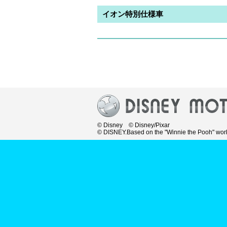
イオン特別仕様車
© Disney © Disney/Pixar
© DISNEY.Based on the "Winnie the Pooh" work