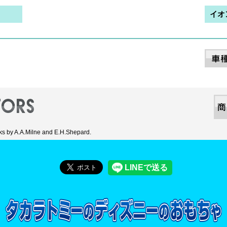
イオ
s by A.A.Milne and E.H.Shepard.